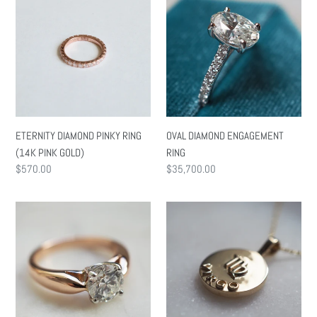
DIAMOND
DIAMOND
PINKY
ENGAGEMENT
RING
RING
(14K
PINK
GOLD)
ETERNITY DIAMOND PINKY RING
OVAL DIAMOND ENGAGEMENT
(14K PINK GOLD)
RING
通
$570.00
通
$35,700.00
常
常
価
価
ENGAGEMENT
ZODIAC
格
格
RING
COIN
1ct
NECKLACE
-
VIRGO
-