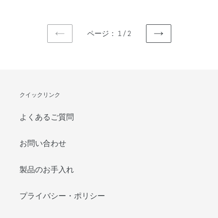
常
常
価
価
格
格
ページ： 1 / 2
前
次
の
の
ペ
ペ
ー
ー
ジ
ジ
クイックリンク
よくあるご質問
お問い合わせ
製品のお手入れ
プライバシー・ポリシー