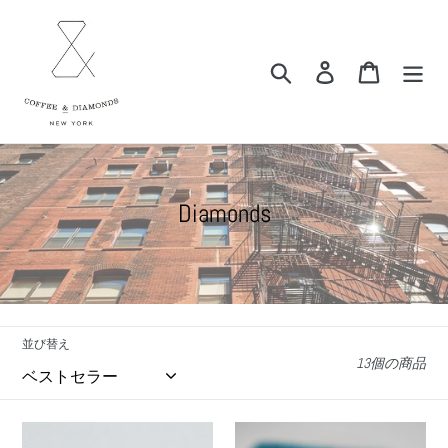
コ
ン
テ
検索
ログイン
カート
ン
ツ
に
ス
キ
ッ
コ
Diamonds
プ
レ
す
ク
る
シ
ョ
並び替え
ン
13個の商品
:
ETERNITY
OVAL