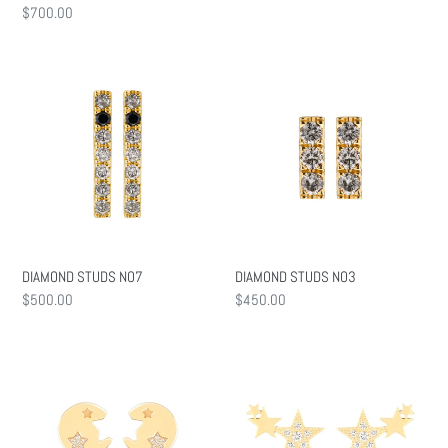
通
$700.00
常
価
DIAMOND
DIAMOND
格
STUDS
STUDS
NO7
NO3
DIAMOND STUDS NO7
DIAMOND STUDS NO3
通
$500.00
通
$450.00
常
常
価
価
STAR
3
格
格
THUMBTACK
STARS
DIAMOND
STUDS
STUDS
WITH