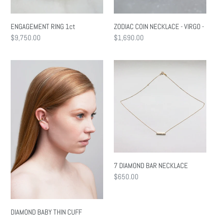
ENGAGEMENT RING 1ct
ZODIAC COIN NECKLACE - VIRGO -
通
$9,750.00
通
$1,690.00
常
常
価
価
DIAMOND
7
格
格
BABY
DIAMOND
THIN
BAR
CUFF
NECKLACE
7 DIAMOND BAR NECKLACE
通
$650.00
常
価
格
DIAMOND BABY THIN CUFF