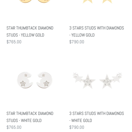
-
DIAMONDS
YELLOW
-
GOLD
YELLOW
GOLD
STAR THUMBTACK DIAMOND
3 STARS STUDS WITH DIAMONDS
STUDS - YELLOW GOLD
- YELLOW GOLD
通
$765.00
通
$790.00
常
常
価
価
STAR
3
格
格
THUMBTACK
STARS
DIAMOND
STUDS
STUDS
WITH
-
DIAMONDS
WHITE
-
GOLD
WHITE
GOLD
STAR THUMBTACK DIAMOND
3 STARS STUDS WITH DIAMONDS
STUDS - WHITE GOLD
- WHITE GOLD
通
$765.00
通
$790.00